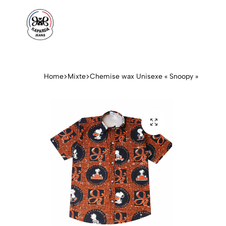
Kapardajeans
Streetwear
Home
Mixte
Chemise wax Unisexe « Snoopy »