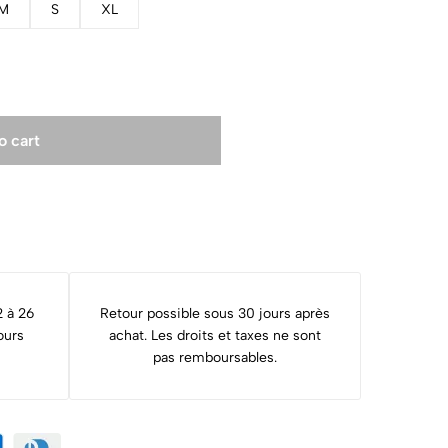
M
S
XL
o cart
2 à 26
Retour possible sous 30 jours après
ours
achat. Les droits et taxes ne sont
pas remboursables.