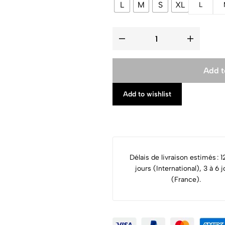
L
M
S
XL
L
Add t
Add to wishlist
Délais de livraison estimés : 1
jours (International), 3 à 6 j
(France).